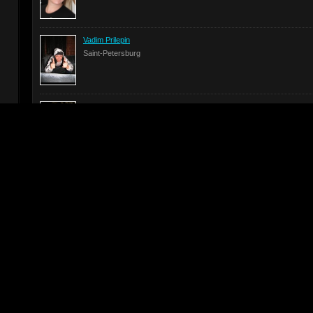
Vadim Prilepin
Saint-Petersburg
Olga Nikolaeva
Saint-Petersburg
Novikov Vasiliy
34 years old, Saint-Petersburg
Savelev Yakov Andreevich
37 years old, Glazov
Larisa Morozova