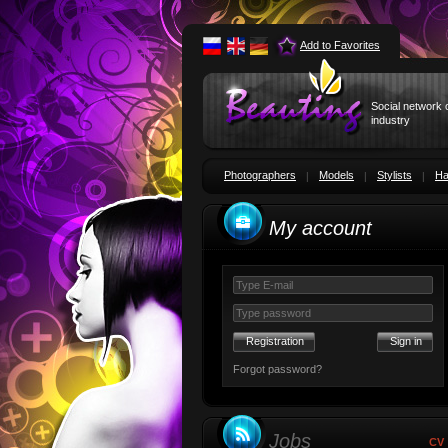
Add to Favorites
Social network 
industry
Photographers
Models
Stylists
Ha
My account
Registration
Forgot password?
Jobs
CV