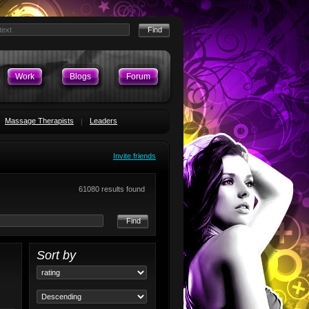
Work
Blogs
Forum
Massage Therapists
Leaders
Invite friends
61080 results found
Find
Sort by