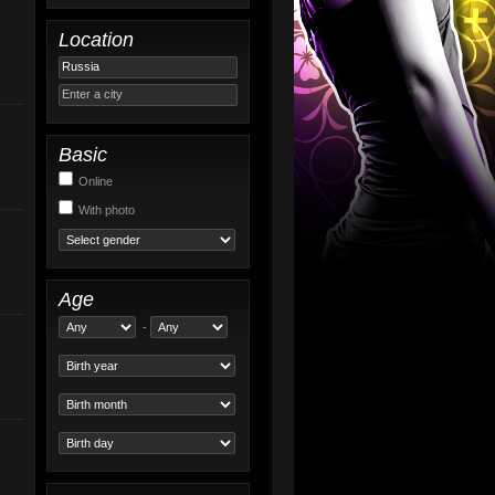
Location
Enter a city
Basic
Online
With photo
Age
-