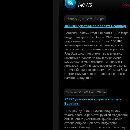
News
RSS
January 2, 2012 at 1:25 pm
100.000+ участников проекта Beauting!
Beauting - самый крупный сайт СНГ в мире
индустрии красоты. Новый, 2012 год мы
встретили почётным составом
100.000
зарегистрированных участников, и эта
цифра растёт с космической скоростью.
Ряд больших и не очень тематических
порталов упомянули нас в новогодних
рассылках и мы получили топ-прирост
пользователей прямо в новогоднюю ночь -
отличный подарок проекту ;) Желаем Вам
в этом году успехов в творчестве, всего
самого наилучшего!
October 21, 2011 at 3:20 pm
77.777 участников социальной сети
Beauting!
Выбирай лучшее! Видимо, под эгидой
такого слогана регистрируются ежедневно
сотни новых участников крупнейшей в
стране социальной сети индустрии
красоты Beauting. В то же время, команда