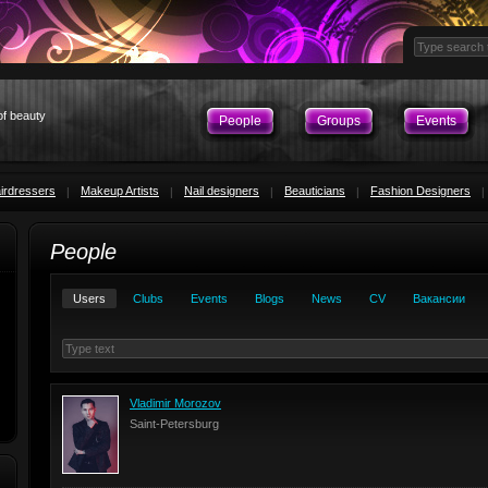
of beauty
People
Groups
Events
irdressers
Makeup Artists
Nail designers
Beauticians
Fashion Designers
People
Users
Clubs
Events
Blogs
News
CV
Вакансии
Vladimir Morozov
Saint-Petersburg