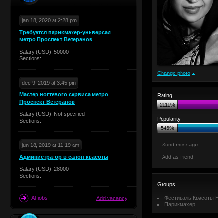
jan 18, 2020 at 2:28 pm
Требуется парикмахер-универсал
метро Проспект Ветеранов
Salary (USD): 50000
Sections:
Change photo
dec 9, 2019 at 3:45 pm
Мастер ногтевого сервиса метро
Rating
Проспект Ветеранов
2111%
Salary (USD): Not specified
Popularity
Sections:
543%
Send message
jun 18, 2019 at 11:19 am
Администратор в салон красоты
Add as friend
Salary (USD): 28000
Sections:
Groups
All jobs
Фестиваль Красоты Н
Add vacancy
Парикмахер