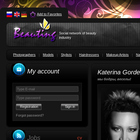
Add to Favorites
Social network of beauty
industry
Photographers
Models
Stylists
Hairdressers
Makeup Artists
Na
My account
Katerina Gord
мы бодры, веселы!
Registration
Forgot password?
Jobs
CV