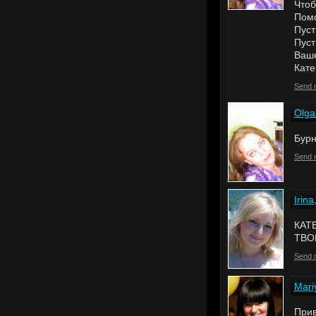
Чтоб
Помо
Пуст
Пуст
Ваше
Кате
Send 
Olga
Бурные
Send 
Irina
КАТ
ТВО
Send 
Mari
Прив