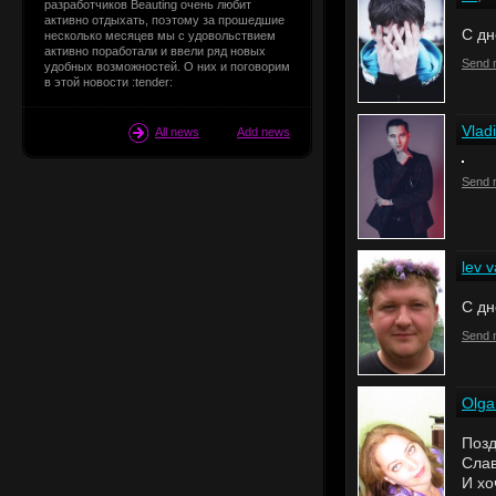
разработчиков Beauting очень любит
активно отдыхать, поэтому за прошедшие
С дн
несколько месяцев мы с удовольствием
активно поработали и ввели ряд новых
Send 
удобных возможностей. О них и поговорим
в этой новости :tender:
Vlad
All news
Add news
Send 
lev v
C дн
Send 
Olga
Позд
Слав
И хо