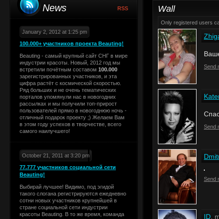
News
Wall
RSS
Only registered users 
January 2, 2012 at 1:25 pm
Zhig
100.000+ участников проекта Beauting!
Ваше
Beauting - самый крупный сайт СНГ в мире
индустрии красоты. Новый, 2012 год мы
Send 
встретили почётным составом
100.000
зарегистрированных участников, и эта
цифра растёт с космической скоростью.
Ряд больших и не очень тематических
Kate
порталов упомянули нас в новогодних
рассылках и мы получили топ-прирост
пользователей прямо в новогоднюю ночь -
Спас
отличный подарок проекту ;) Желаем Вам
в этом году успехов в творчестве, всего
Send 
самого наилучшего!
October 21, 2011 at 3:20 pm
Dmit
77.777 участников социальной сети
Beauting!
Send 
Выбирай лучшее! Видимо, под эгидой
такого слогана регистрируются ежедневно
сотни новых участников крупнейшей в
стране социальной сети индустрии
красоты Beauting. В то же время, команда
ID
, 