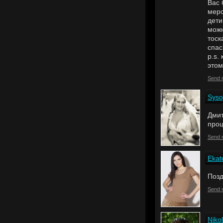
Вас 
меро
дети
можн
тоск
спас
р.s.
этом
Send 
Syso
Дмит
проц
Send 
Ekat
Поз
Send 
Niko