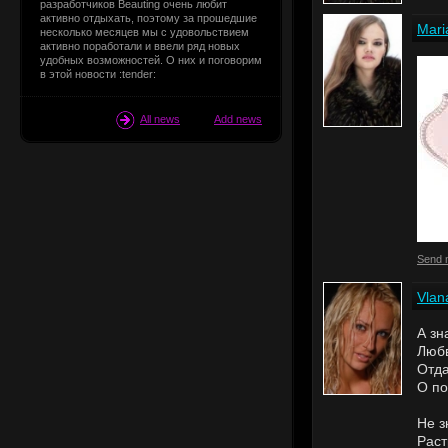
разработчиков Beauting очень любит
активно отдыхать, поэтому за прошедшие
Mari
несколько месяцев мы с удовольствием
активно поработали и ввели ряд новых
удобных возможностей. О них и поговорим
в этой новости :tender:
All news
Add news
Send 
Vlan
А зн
Любв
Отда
О по
Не з
Раст