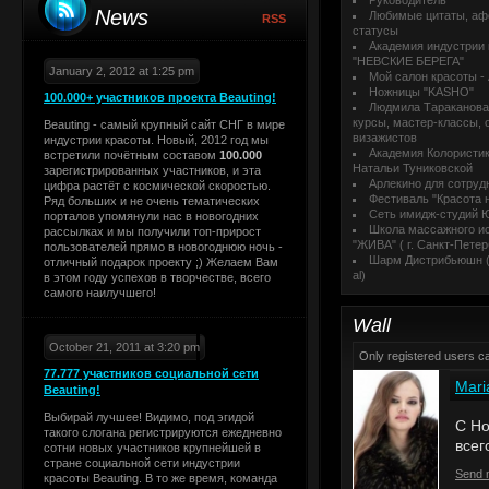
Руководитель
News
Любимые цитаты, аф
RSS
статусы
Академия индустрии
"НЕВСКИЕ БЕРЕГА"
January 2, 2012 at 1:25 pm
Мой салон красоты -
Ножницы "KASHO"
100.000+ участников проекта Beauting!
Людмила Тараканова
курсы, мастер-классы, 
Beauting - самый крупный сайт СНГ в мире
визажистов
индустрии красоты. Новый, 2012 год мы
Академия Колористик
встретили почётным составом
100.000
Натальи Туниковской
зарегистрированных участников, и эта
Арлекино для сотруд
цифра растёт с космической скоростью.
Фестиваль "Красота н
Ряд больших и не очень тематических
Сеть имидж-студий 
порталов упомянули нас в новогодних
Школа массажного и
рассылках и мы получили топ-прирост
"ЖИВА" ( г. Санкт-Петер
пользователей прямо в новогоднюю ночь -
Шарм Дистрибьюшн ( 
отличный подарок проекту ;) Желаем Вам
al)
в этом году успехов в творчестве, всего
самого наилучшего!
Wall
October 21, 2011 at 3:20 pm
Only registered users 
77.777 участников социальной сети
Mari
Beauting!
Выбирай лучшее! Видимо, под эгидой
С Но
такого слогана регистрируются ежедневно
всег
сотни новых участников крупнейшей в
стране социальной сети индустрии
Send 
красоты Beauting. В то же время, команда