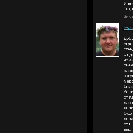
И вн
Тот,
Send 
lev v
Добр
огро
стен
с од
чем 
очен
план
закр
меро
были
беше
от К
для 
деле
буду
держ
от и
выст