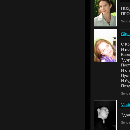
ПОЗ
ПРО
Send 
Olga
С Кр
И по
Всех
Здор
Пуст
И ст
Пуст
И бу
Позд
Send 
Vlad
Здра
Send 