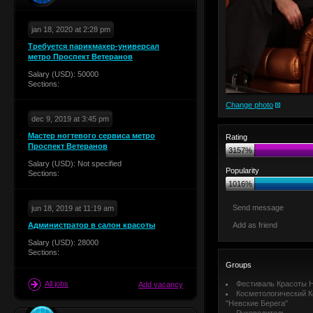
jan 18, 2020 at 2:28 pm
Требуется парикмахер-универсал
метро Проспект Ветеранов
Salary (USD): 50000
Sections:
Change photo
dec 9, 2019 at 3:45 pm
Мастер ногтевого сервиса метро
Rating
Проспект Ветеранов
3157%
Salary (USD): Not specified
Popularity
Sections:
1016%
Send message
jun 18, 2019 at 11:19 am
Администратор в салон красоты
Add as friend
Salary (USD): 28000
Sections:
Groups
All jobs
Фестиваль Красоты Н
Add vacancy
Косметологический К
"Невские Берега"