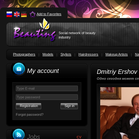
Add to Favorites
Social network of beauty
industry
Photographers
Models
Stylists
Hairdressers
Makeup Artists
Na
My account
Dmitriy Ershov
Одно сегодня может с
Registration
Forgot password?
Jobs
CV