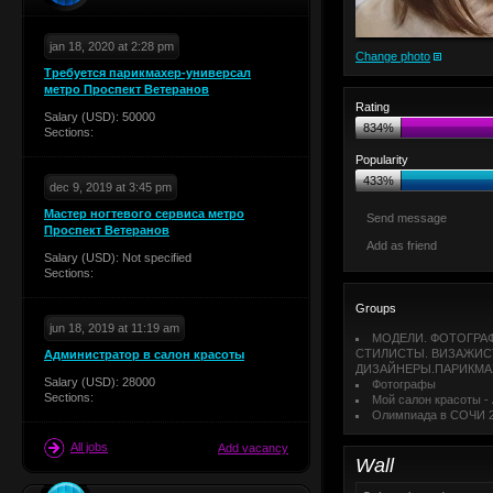
jan 18, 2020 at 2:28 pm
Change photo
Требуется парикмахер-универсал
метро Проспект Ветеранов
Rating
Salary (USD): 50000
834%
Sections:
Popularity
433%
dec 9, 2019 at 3:45 pm
Мастер ногтевого сервиса метро
Send message
Проспект Ветеранов
Add as friend
Salary (USD): Not specified
Sections:
Groups
jun 18, 2019 at 11:19 am
МОДЕЛИ. ФОТОГРА
СТИЛИСТЫ. ВИЗАЖИС
Администратор в салон красоты
ДИЗАЙНЕРЫ.ПАРИКМ
Salary (USD): 28000
Фотографы
Sections:
Мой салон красоты -
Олимпиада в СОЧИ 
All jobs
Add vacancy
Wall