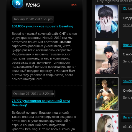
Only registered users 
News
RSS
ID
, ju
Поздр
January 2, 2012 at 1:25 pm
Send 
100.000+ участников проекта Beauting!
Beauting - самый крупный сайт СНГ в мире
индустрии красоты. Новый, 2012 год мы
встретили почётным составом
100.000
Brusni
зарегистрированных участников, и эта
цифра растёт с космической скоростью.
Ряд больших и не очень тематических
С поб
порталов упомянули нас в новогодних
Send 
рассылках и мы получили топ-прирост
пользователей прямо в новогоднюю ночь -
отличный подарок проекту ;) Желаем Вам
в этом году успехов в творчестве, всего
самого наилучшего!
Savel
Клубни
October 21, 2011 at 3:20 pm
Send 
77.777 участников социальной сети
Beauting!
Выбирай лучшее! Видимо, под эгидой
такого слогана регистрируются ежедневно
Barano
сотни новых участников крупнейшей в
стране социальной сети индустрии
ой...
красоты Beauting. В то же время, команда