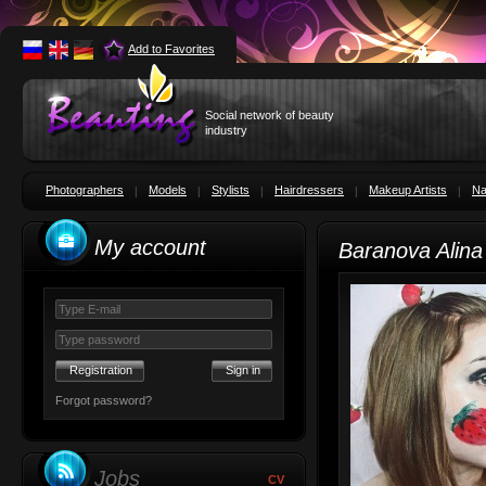
Add to Favorites
Social network of beauty
industry
Photographers
Models
Stylists
Hairdressers
Makeup Artists
Na
My account
Baranova Alin
Registration
Forgot password?
Jobs
CV