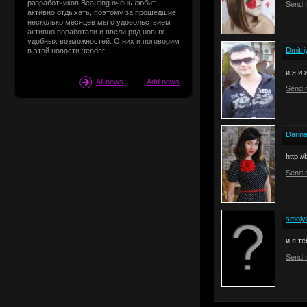
разработчиков Beauting очень любит
Send 
активно отдыхать, поэтому за прошедшие
несколько месяцев мы с удовольствием
активно поработали и ввели ряд новых
удобных возможностей. О них и поговорим
Dmitr
в этой новости :tender:
и я и 
All news
Add news
Send 
Darin
http:/
Send 
smoly
и я те
Send 