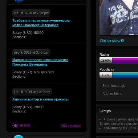
jan 18, 2020 at 2:28 pm
Требуется парикмахер-универсал
метро Проспект Ветеранов
Salary (USD): 50000
Sections:
Change photo
dec 9, 2019 at 3:45 pm
Rating
Мастер ногтевого сервиса метро
2976%
Проспект Ветеранов
Popularity
Salary (USD): Not specified
168%
Sections:
Send message
jun 18, 2019 at 11:19 am
Add as friend
Администратор в салон красоты
Salary (USD): 28000
Groups
Sections:
Самые самые красивы
Встречаются с самыми к
All jobs
Add vacancy
Олимпиада в СОЧИ 