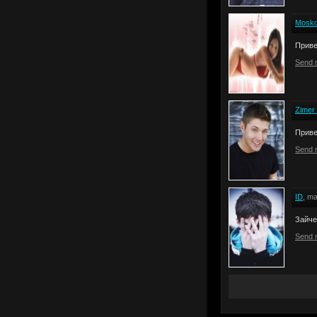
Mosko
Приве
Send 
Zimer
Приве
Send 
ID
, ma
Зайче
Send 