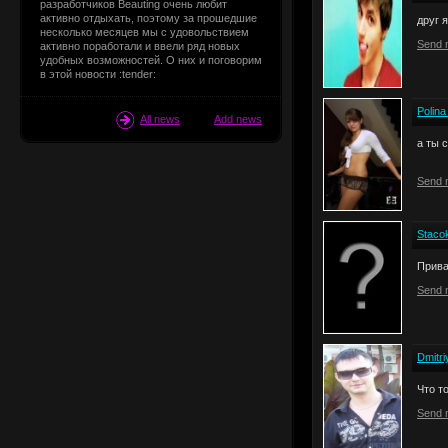
разработчиков Beauting очень любит
активно отдыхать, поэтому за прошедшие
друг 
несколько месяцев мы с удовольствием
Send 
активно поработали и ввели ряд новых
удобных возможностей. О них и поговорим
в этой новости :tender:
Polin
All news
Add news
а ты 
Send 
Staco
Прива
Send 
Dmitr
Что т
Send 