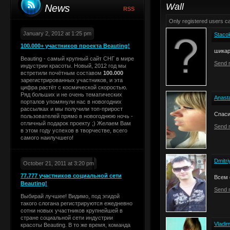
Wall
News
RSS
Only registered users 
January 2, 2012 at 1:25 pm
Staco
100.000+ участников проекта Beauting!
шикар
Beauting - самый крупный сайт СНГ в мире
Send 
индустрии красоты. Новый, 2012 год мы
встретили почётным составом
100.000
зарегистрированных участников, и эта
цифра растёт с космической скоростью.
Ряд больших и не очень тематических
Anast
порталов упомянули нас в новогодних
рассылках и мы получили топ-прирост
Спаси
пользователей прямо в новогоднюю ночь -
отличный подарок проекту ;) Желаем Вам
Send 
в этом году успехов в творчестве, всего
самого наилучшего!
Dmitr
October 21, 2011 at 3:20 pm
77.777 участников социальной сети
Всем 
Beauting!
Send 
Выбирай лучшее! Видимо, под эгидой
такого слогана регистрируются ежедневно
сотни новых участников крупнейшей в
стране социальной сети индустрии
Vladim
красоты Beauting. В то же время, команда