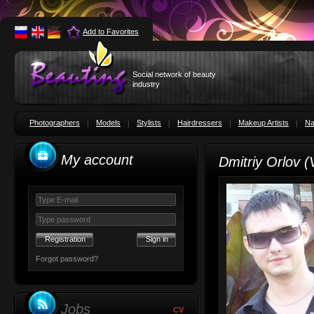
Add to Favorites
Social network of beauty
industry
Photographers
Models
Stylists
Hairdressers
Makeup Artists
Na
My account
Dmitriy Orlov 
Registration
Forgot password?
Jobs
CV