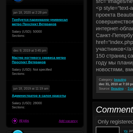
src="images/new
<p style="text
jan 18, 2020 at 2:28 pm
проекта Beaut
Требуется парикмахер-универсал
совершенством
метро Проспект Ветеранов
интернет-облас
Salary (USD): 50000
Санкт-Петербу
Sections:
href="index.p
участников</a
dec 9, 2019 at 3:45 pm
150 страниц са
Мастер ногтевого сервиса метро
году мы плани
Проспект Ветеранов
новостями, вме
Salary (USD): Not specified
Sections:
Category:
beauting
dec 31, 2010 at 7:10 
jun 18, 2019 at 11:19 am
Source:
Beauting
3 c
Администратор в салон красоты
Salary (USD): 28000
Comment
Sections:
Only register
All jobs
Add vacancy
yu
, j