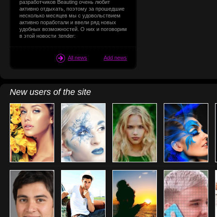
разработчиков Beauting очень любит
активно отдыхать, поэтому за прошедшие
несколько месяцев мы с удовольствием
активно поработали и ввели ряд новых
удобных возможностей. О них и поговорим
в этой новости :tender:
All news
Add news
New users of the site