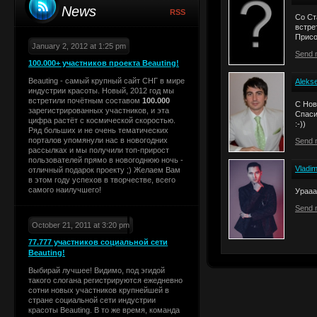
News
RSS
Со Ст
встре
Присо
January 2, 2012 at 1:25 pm
Send 
100.000+ участников проекта Beauting!
Beauting - самый крупный сайт СНГ в мире
Aleks
индустрии красоты. Новый, 2012 год мы
встретили почётным составом
100.000
С Нов
зарегистрированных участников, и эта
Спаси
цифра растёт с космической скоростью.
:-))
Ряд больших и не очень тематических
порталов упомянули нас в новогодних
Send 
рассылках и мы получили топ-прирост
пользователей прямо в новогоднюю ночь -
Vladi
отличный подарок проекту ;) Желаем Вам
в этом году успехов в творчестве, всего
самого наилучшего!
Урааа
Send 
October 21, 2011 at 3:20 pm
77.777 участников социальной сети
Beauting!
Выбирай лучшее! Видимо, под эгидой
такого слогана регистрируются ежедневно
сотни новых участников крупнейшей в
стране социальной сети индустрии
красоты Beauting. В то же время, команда