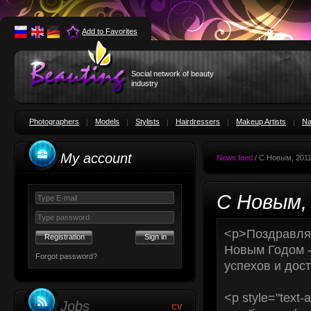
Add to Favorites
Social network of beauty
industry
Photographers
Models
Stylists
Hairdressers
Makeup Artists
Na
My account
News feed
/ С Новым, 2011
С Новым, 
<p>Поздравляе
Registration
Новым Годом -
Forgot password?
успехов и дос
<p style="text-
Jobs
CV