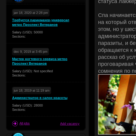
статуса лакже
jan 18, 2020 at 2:28 pm
Спа начинаетс
Требуется парикмахер-универсал
на который от
метро Проспект Ветеранов
этом, но у ше
Salary (USD): 50000
администратор
Sections:
паразиты, и б
обращается к 
dec 9, 2019 at 3:45 pm
рассказ об усл
Мастер ногтевого сервиса метро
проговаривая 
Проспект Ветеранов
сомнения по п
Salary (USD): Not specified
Sections:
jun 18, 2019 at 11:19 am
Администратор в салон красоты
Salary (USD): 28000
Sections:
All jobs
Add vacancy