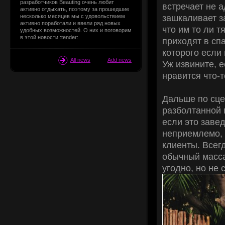
разработчиков Beauting очень любит
встречает не а
активно отдыхать, поэтому за прошедшие
зашкаливает з
несколько месяцев мы с удовольствием
активно поработали и ввели ряд новых
что им то ли т
удобных возможностей. О них и поговорим
в этой новости :tender:
приходят в спа
которого если
All news
Add news
Уж извините, е
нравится что-т
Дальше по сце
разболтанной п
если это заве
неприемлемо, 
клиенты. Всег
обычный масса
угодно, но не 