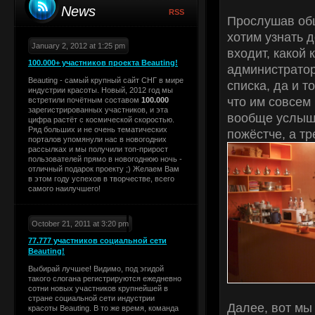
News
RSS
Прослушав общ
хотим узнать д
January 2, 2012 at 1:25 pm
входит, какой 
100.000+ участников проекта Beauting!
администратор
Beauting - самый крупный сайт СНГ в мире
списка, да и т
индустрии красоты. Новый, 2012 год мы
что им совсем
встретили почётным составом
100.000
зарегистрированных участников, и эта
вообще услыша
цифра растёт с космической скоростью.
Ряд больших и не очень тематических
пожёстче, а тр
порталов упомянули нас в новогодних
рассылках и мы получили топ-прирост
пользователей прямо в новогоднюю ночь -
отличный подарок проекту ;) Желаем Вам
в этом году успехов в творчестве, всего
самого наилучшего!
October 21, 2011 at 3:20 pm
77.777 участников социальной сети
Beauting!
Выбирай лучшее! Видимо, под эгидой
такого слогана регистрируются ежедневно
сотни новых участников крупнейшей в
стране социальной сети индустрии
Далее, вот мы
красоты Beauting. В то же время, команда