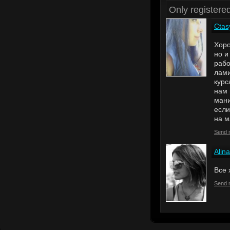
Only register
Ctas
Хоро
но и
рабо
лами
курс
нам 
мани
если
на м
Send 
Alina
Все 
Send 