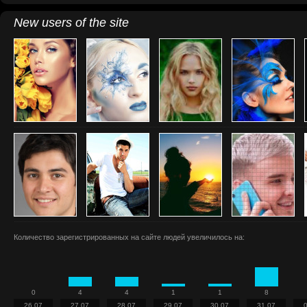
New users of the site
Количество зарегистрированных на сайте людей увеличилось на:
0
4
4
1
1
8
26.07
27.07
28.07
29.07
30.07
31.07