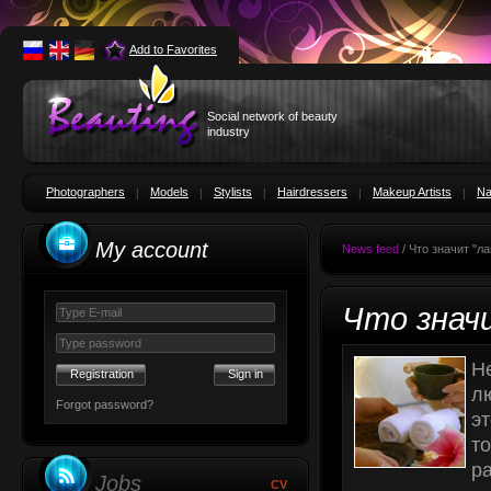
Add to Favorites
Social network of beauty
industry
Photographers
Models
Stylists
Hairdressers
Makeup Artists
Na
My account
News feed
/ Что значит "л
Что знач
Не
Registration
лю
Forgot password?
эт
то
р
Jobs
CV