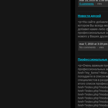
mar 15, 2010 at 1:59 a
4 comments
vies
Новости друзей
<p>На сайте добавлен
котором Вы всегда мо
добавил какие-либо ф
профессиональные анк
нового у Ваших друзе
mar 7, 2010 at 3:19 pm
No comments
vies
Профессиональные 
<p>Очень важным пун
профессиональных ан
href="my_forms">Мои 
попадаете в список ма
специалистов в разде
итого список профес
href="index.php?modu
href="index.php?modu
href="index.php?modu
href="index.php?modu
href="index.php?modu
href="index.php?modu