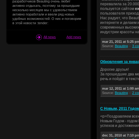
разработчиков Beauting очень любит
перевалила за 20.00
активно отдыхать, поэтому за прошедшие
пользуется сайтом
е
несколько месяцев мы с удовольствием
пользователя прихо
активно поработали и ввели ряд новых
Нас радует, что Beau
удобных возможностей. О них и поговорим
интернете и делаем 
в этой новости :tender:
современных высоких
индустрии красоты н
All news
Add news
mar 21, 2011 at 5:25 p
Source:
Beauting
3 c
Обновления за янва
Дорогие друзья!
За прошедшие два ме
речь и пойдёт в текст
mar 12, 2011 at 1:00 a
Source:
Beauting
2 c
С Новым, 2011 Годом
<p>Поздравляем всех
Новым Годом - годом 
успехов и достижения
dec 31, 2010 at 7:10 p