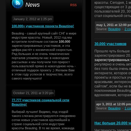
красоты. Сегодня, 1 
News
RSS
существующие от 3 до
пользователей 20, 30,
стал социальной сеть
January 2, 2012 at 1:25 pm
may 1, 2011 at 12:00 p
100.000+ участников проекта Beauting!
Source:
Beauting
2 c
Beauting - самый крупный сайт СНГ в мире
индустрии красоты. Новый, 2012 год мы
встретили почётным составом
100.000
30.000 участников
зарегистрированных участников, и эта
цифра растёт с космической скоростью.
Прошло чуть больше 
Ряд больших и не очень тематических
зарегистрировано 20.
порталов упомянули нас в новогодних
зарегистрированных 
рассылках и мы получили топ-прирост
регулярно и очень ак
пользователей прямо в новогоднюю ночь -
без того была очень 
отличный подарок проекту ;) Желаем Вам
интернете, которое 
в этом году успехов в творчестве, всего
проекты и простых уч
самого наилучшего!
красивыми, интересн
сайтом", если бы не 
поклонникам Beauting
October 21, 2011 at 3:20 pm
вдохновения, которая
77.777 участников социальной сети
apr 3, 2011 at 12:05 pm
Beauting!
Source:
Beauting
1 c
Выбирай лучшее! Видимо, под эгидой
такого слогана регистрируются ежедневно
сотни новых участников крупнейшей в
Нас больше 20.000 ч
стране социальной сети индустрии
красоты Beauting. В то же время, команда
Численность зарегис