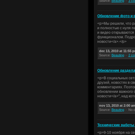
Source:
Beauting
3 c
Обновление фото и 
<p>Мы решили, что р
и полностью с нуля п
и видео открываются
функционалом. Подро
новости</a>.</p>
dec 13, 2010 at 11:55 
Source:
Beauting
2 c
Обновление раздела
<p>В социальных сетя
друзей, новостях в с
комментариях. Поэто
обновлении важного с
новости</a>", над ко
nov 13, 2010 at 2:00 a
Source:
Beauting
No 
Технические работы
<p>9-10 ноября на с