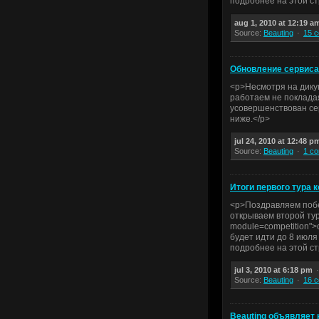
подробнее на этой ст
aug 1, 2010 at 12:19 a
Source:
Beauting
15 
Обновление сервиса
<p>Несмотря на дикую
работаем не покладая
усовершенствован се
ниже.</p>
jul 24, 2010 at 12:48 p
Source:
Beauting
1 c
Итоги первого тура 
<p>Поздравляем побе
открываем второй тур 
module=competition"
будет идти до 8 июля
подробнее на этой ст
jul 3, 2010 at 6:18 pm
Source:
Beauting
16 
Beauting объявляет 