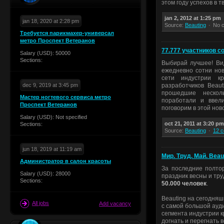
этом году успехов в т
jan 2, 2012 at 1:25 pm
jan 18, 2020 at 2:28 pm
Source:
Beauting
No 
Требуется парикмахер-универсал
метро Проспект Ветеранов
77.777 участников с
Salary (USD): 50000
Sections:
Выбирай лучшее! Вид
ежедневно сотни нов
сети индустрии к
dec 9, 2019 at 3:45 pm
разработчиков Beaut
прошедшие нескол
Мастер ногтевого сервиса метро
поработали и ввел
Проспект Ветеранов
поговорим в этой ново
Salary (USD): Not specified
oct 21, 2011 at 3:20 pm
Sections:
Source:
Beauting
12 
jun 18, 2019 at 11:19 am
Мир. Труд. Май. Beau
Администратор в салон красоты
За последние полто
Salary (USD): 28000
праздник весны и тр
Sections:
50.000 человек
.
Beauting на сегодня
All jobs
Add vacancy
с самой большой ауд
сегмента индустрии к
догнать и перегнать