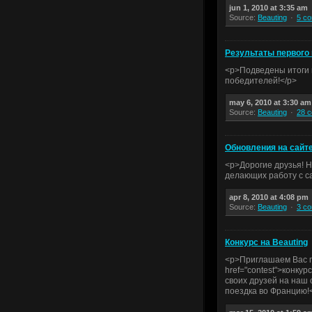
jun 1, 2010 at 3:35 am
Source:
Beauting
5 c
Результаты первого
<p>Подведены итоги п
победителей!</p>
may 6, 2010 at 3:30 am
Source:
Beauting
28 
Обновления на сайт
<p>Дорогие друзья! Н
делающих работу с с
apr 8, 2010 at 4:08 pm
Source:
Beauting
3 c
Конкурс на Beauting
<p>Приглашаем Вас п
href="contest">конкур
своих друзей на наш 
поездка во Францию!