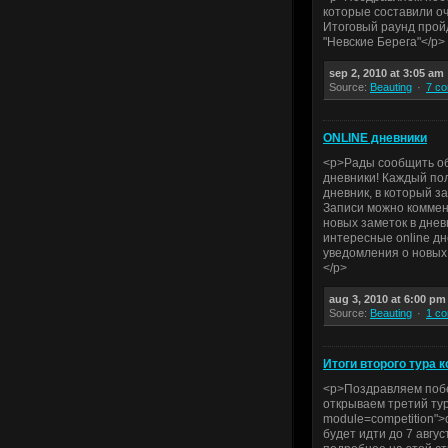
которые составили о
Итоговый раунд прой
"Невские Берега"</p>
sep 2, 2010 at 3:05 am
Source:
Beauting
7 c
ONLINE дневники
<p>Рады сообщить об 
дневники! Каждый пол
дневник, в который з
Записи можно коммент
новых заметок в дне
интересные online дн
уведомления о новых
</p>
aug 3, 2010 at 6:00 pm
Source:
Beauting
1 c
Итоги второго тура 
<p>Поздравляем побе
открываем третий тур 
module=competition"
будет идти до 7 авгу