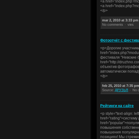
<a href="index.php?m
<a href="index.php?m
</p>
mar 2, 2010 at 3:33 pm
No comments
vies
Фотоотчёт с фестив
<p>Дорогие участник
href="index.php?mod
фестиваля "Невские 
href="http://druzhno
объектив фотографов
автоматически попад
</p>
feb 25, 2010 at 7:35 p
Source:
ДРУЗЬЯ
No 
Рейтинги на сайте
<p style="text-align: 
href="rating">систему
href="popular">попул
повышения собственн
повышения популярно
позициях! Мы стреми