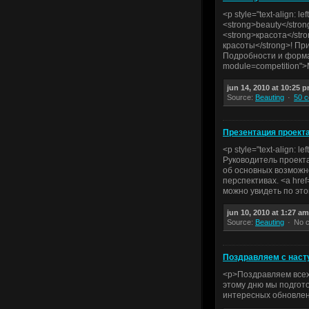
<p style="text-align: 
<strong>beauty</stron
<strong>красота</str
красоты</strong>! При
Подробности и форма 
module=competition">
jun 14, 2010 at 10:25 
Source:
Beauting
50 
Презентация проекта
<p style="text-align: 
Руководитель проекта
об основных возможн
перспективах. <a hre
можно увидеть по это
jun 10, 2010 at 1:27 am
Source:
Beauting
No 
Поздравляем с наст
<p>Поздравляем всех 
этому дню мы подгото
интересных обновлени