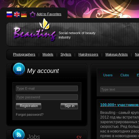
Add to Favorites
Social network of beauty
industry
Photographers
Models
Stylists
Hairdressers
Makeup Artists
Na
My account
Users
Clubs
E
100.000+ участников 
Registration
Beauting - самый кру
Forgot password?
2012 год мы встрети
зарегистрированных у
скоростью. Ряд больш
нас в новогодних рас
Jobs
прямо в новогоднюю н
CV