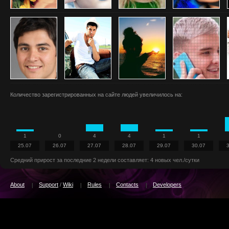
Количество зарегистрированных на сайте людей увеличилось на:
1
0
4
4
1
1
25.07
26.07
27.07
28.07
29.07
30.07
Средний прирост за последние 2 недели составляет: 4 новых чел./сутки
About
Support
/
Wiki
Rules
Contacts
Developers