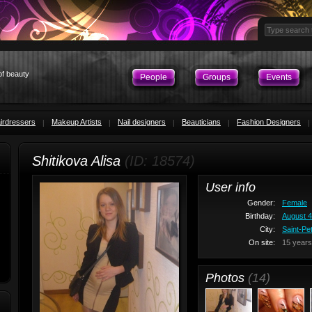
of beauty
People
Groups
Events
irdressers
Makeup Artists
Nail designers
Beauticians
Fashion Designers
Shitikova Alisa
(ID: 18574)
User info
Gender:
Female
Birthday:
August 4
City:
Saint-Pe
On site:
15 years
Photos
(14)