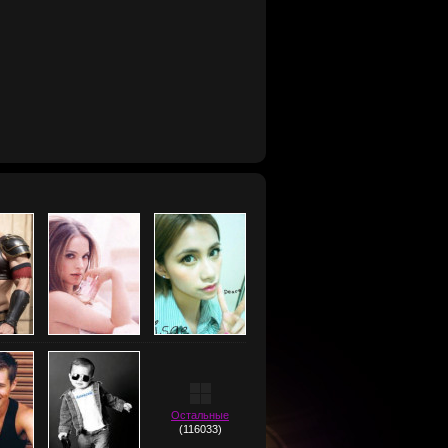
Остальные
(116033)