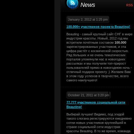
News
RSS
January 2, 2012 at 1:25 pm
100.000+ участников проекта Beauting!
Beauting - самый крупный сайт СНГ в мире
индустрии красоты. Новый, 2012 год мы
встретили почётным составом
100.000
зарегистрированных участников, и эта
цифра растёт с космической скоростью.
Ряд больших и не очень тематических
порталов упомянули нас в новогодних
рассылках и мы получили топ-прирост
пользователей прямо в новогоднюю ночь -
отличный подарок проекту ;) Желаем Вам
в этом году успехов в творчестве, всего
самого наилучшего!
October 21, 2011 at 3:20 pm
77.777 участников социальной сети
Beauting!
Выбирай лучшее! Видимо, под эгидой
такого слогана регистрируются ежедневно
сотни новых участников крупнейшей в
стране социальной сети индустрии
красоты Beauting. В то же время, команда