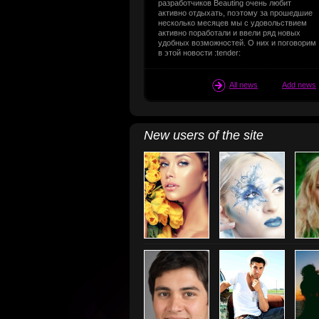
разработчиков Beauting очень любит
активно отдыхать, поэтому за прошедшие
несколько месяцев мы с удовольствием
активно поработали и ввели ряд новых
удобных возможностей. О них и поговорим
в этой новости :tender:
All news
Add news
New users of the site