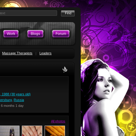
Work
Blogs
Forum
Massage Therapists
Leaders
, 1988 (38 years old)
tersburg
,
Russia
 6 months 1 day
All photos