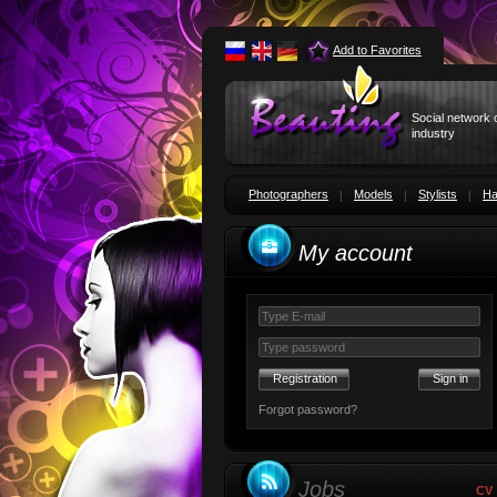
Add to Favorites
Social network 
industry
Photographers
Models
Stylists
Ha
My account
Registration
Forgot password?
Jobs
CV