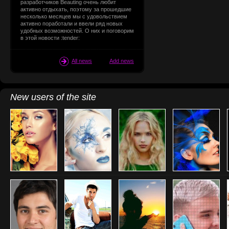
разработчиков Beauting очень любит
активно отдыхать, поэтому за прошедшие
несколько месяцев мы с удовольствием
активно поработали и ввели ряд новых
удобных возможностей. О них и поговорим
в этой новости :tender:
All news
Add news
New users of the site