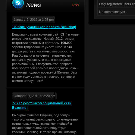
News
Only registered users 
RSS
No comments yet.
January 2, 2012 at 1:25 pm
100.000+ участников проекта Beauting!
Beauting - самый крупный сайт СНГ в мире
индустрии красоты. Новый, 2012 год мы
встретили почётным составом
100.000
зарегистрированных участников, и эта
цифра растёт с космической скоростью.
Ряд больших и не очень тематических
порталов упомянули нас в новогодних
рассылках и мы получили топ-прирост
пользователей прямо в новогоднюю ночь -
отличный подарок проекту ;) Желаем Вам
в этом году успехов в творчестве, всего
самого наилучшего!
October 21, 2011 at 3:20 pm
77.777 участников социальной сети
Beauting!
Выбирай лучшее! Видимо, под эгидой
такого слогана регистрируются ежедневно
сотни новых участников крупнейшей в
стране социальной сети индустрии
красоты Beauting. В то же время, команда