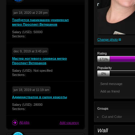
jan 18, 2020 at 2:28 pm
Требуется парикмахер-универсал
метро Проспект Ветеранов
Salary (USD): 50000
Sections:
Change photo
dec 9, 2019 at 3:45 pm
Rating
Мастер ногтевого сервиса метро
171%
Проспект Ветеранов
Popularity
Salary (USD): Not specified
0%
Sections:
Send message
jun 18, 2019 at 11:19 am
Add as friend
Администратор в салон красоты
Salary (USD): 28000
Groups
Sections:
Cut and Color
All jobs
Add vacancy
Wall