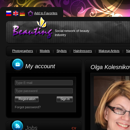
Add to Favorites
Social network of beauty
industry
Photographers
Models
Stylists
Hairdressers
Makeup Artists
Na
My account
Olga Kolesnik
Registration
Forgot password?
Jobs
CV