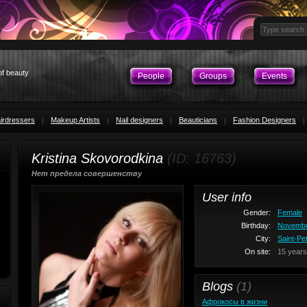
of beauty
People
Groups
Events
irdressers
Makeup Artists
Nail designers
Beauticians
Fashion Designers
Kristina Skovorodkina
(ID: 16763)
Нет предела совершенству
User info
Gender:
Female
Birthday:
November
City:
Saint-Pe
On site:
15 years
Blogs
(1)
Афрокосы в жизни