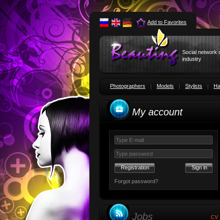
Add to Favorites
Social network 
industry
Photographers
Models
Stylists
Ha
My account
Registration
Forgot password?
Jobs
CV