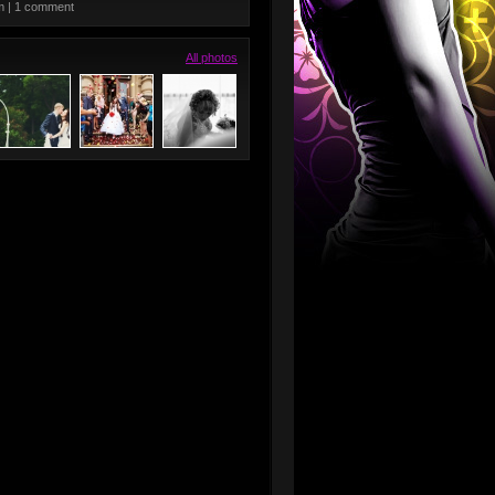
m | 1 comment
All photos