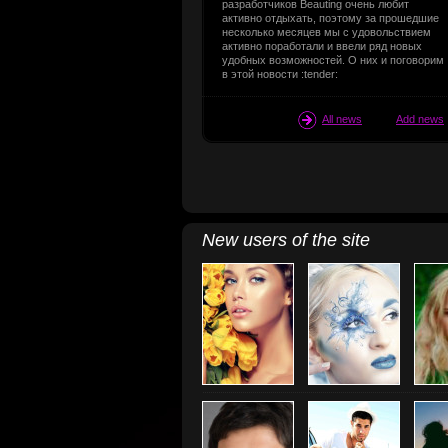
разработчиков Beauting очень любит
активно отдыхать, поэтому за прошедшие
несколько месяцев мы с удовольствием
активно поработали и ввели ряд новых
удобных возможностей. О них и поговорим
в этой новости :tender:
All news
Add news
New users of the site