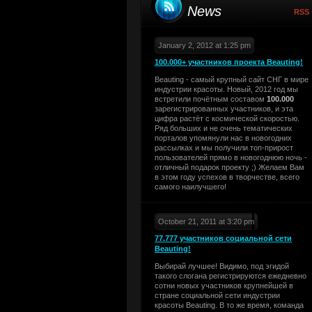
News
RSS
January 2, 2012 at 1:25 pm
100.000+ участников проекта Beauting!
Beauting - самый крупный сайт СНГ в мире
индустрии красоты. Новый, 2012 год мы
встретили почётным составом
100.000
зарегистрированных участников, и эта
цифра растёт с космической скоростью.
Ряд больших и не очень тематических
порталов упомянули нас в новогодних
рассылках и мы получили топ-прирост
пользователей прямо в новогоднюю ночь -
отличный подарок проекту ;) Желаем Вам
в этом году успехов в творчестве, всего
самого наилучшего!
October 21, 2011 at 3:20 pm
77.777 участников социальной сети
Beauting!
Выбирай лучшее! Видимо, под эгидой
такого слогана регистрируются ежедневно
сотни новых участников крупнейшей в
стране социальной сети индустрии
красоты Beauting. В то же время, команда