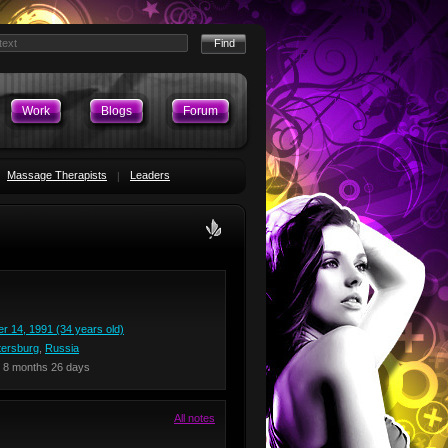
Work
Blogs
Forum
Massage Therapists
Leaders
 14, 1991 (34 years old)
tersburg
,
Russia
 8 months 26 days
All notes