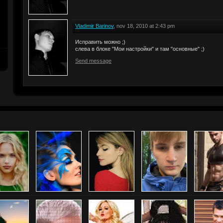
Vladimir Barinov
, nov 18, 2010 at 2:43 pm
Исправить можно ;)
слева в блоке "Мои настройки" и там "основные" ;)
Send message