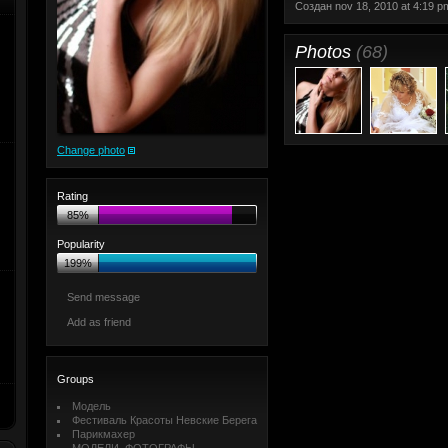
Создан nov 18, 2010 at 4:19 p
Photos
(68)
Change photo
Rating
85%
Popularity
199%
Send message
Add as friend
Groups
Модель
Фестиваль Красоты Невские Берега
Парикмахер