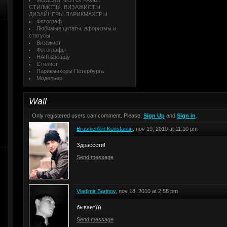
МОДЕЛИ. ФОТОГРАФЫ.
СТИЛИСТЫ. ВИЗАЖИСТЫ.
ДИЗАЙНЕРЫ.ПАРИКМАХЕРЫ
Фотограф
Любимые цитаты, афоризмы и
статусы
Визажист
Фотографы
HAIR&beauty
Стилист
Парикмахеры Петербурга
Модельер
Wall
Only registered users can comment. Please,
Sign Up
and
Sign in
.
Brusnichkin Konstantin
, nov 19, 2010 at 11:10 pm
Здрасссти!
Send message
Vladimir Barinov
, nov 18, 2010 at 2:58 pm
бывает)))
Send message