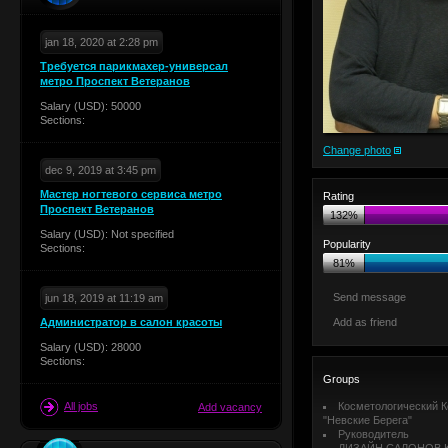
jan 18, 2020 at 2:28 pm
Требуется парикмахер-универсал
метро Проспект Ветеранов
Salary (USD): 50000
Sections:
Change photo
dec 9, 2019 at 3:45 pm
Мастер ногтевого сервиса метро
Rating
Проспект Ветеранов
132%
Salary (USD): Not specified
Popularity
Sections:
81%
Send message
jun 18, 2019 at 11:19 am
Администратор в салон красоты
Add as friend
Salary (USD): 28000
Sections:
Groups
All jobs
Косметологический К
Add vacancy
"Невские Берега"
Руководитель