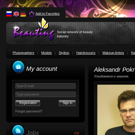
Add to Favorites
Social network of beauty
industry
Photographers
Models
Stylists
Hairdressers
Makeup Artists
Na
My account
Aleksandr Pok
Улыбаемся и машем.
Registration
Forgot password?
Jobs
CV