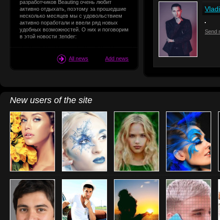
разработчиков Beauting очень любит
Vlad
активно отдыхать, поэтому за прошедшие
несколько месяцев мы с удовольствием
активно поработали и ввели ряд новых
удобных возможностей. О них и поговорим
Send 
в этой новости :tender:
All news
Add news
New users of the site