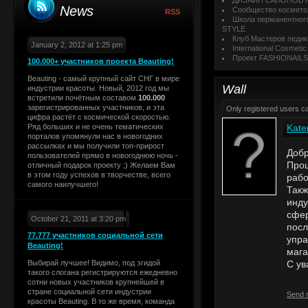
ДИЗАЙН САЛОНОВ 
News
Сообщество космето
RSS
Школа перманентног
STYLE
Клуб Мастеров педи
January 2, 2012 at 1:25 pm
International Cosmeti
Проект FASHIONAILS
100.000+ участников проекта Beauting!
Beauting - самый крупный сайт СНГ в мире
Wall
индустрии красоты. Новый, 2012 год мы
встретили почётным составом
100.000
зарегистрированных участников, и эта
Only registered users 
цифра растёт с космической скоростью.
Ряд больших и не очень тематических
Kate
порталов упомянули нас в новогодних
рассылках и мы получили топ-прирост
Добр
пользователей прямо в новогоднюю ночь -
Прош
отличный подарок проекту ;) Желаем Вам
в этом году успехов в творчестве, всего
рабо
самого наилучшего!
Такж
инду
сфер
October 21, 2011 at 3:20 pm
посл
77.777 участников социальной сети
упра
Beauting!
мага
Выбирай лучшее! Видимо, под эгидой
С ув
такого слогана регистрируются ежедневно
сотни новых участников крупнейшей в
стране социальной сети индустрии
Send 
красоты Beauting. В то же время, команда