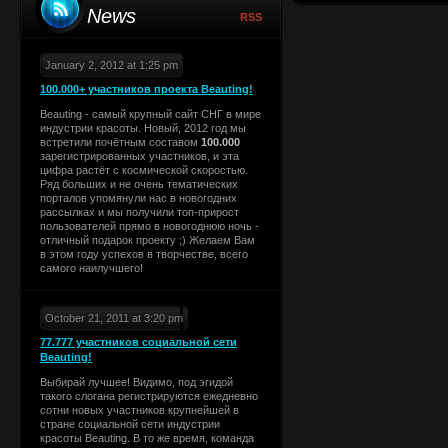
News
RSS
January 2, 2012 at 1:25 pm
100.000+ участников проекта Beauting!
Beauting - самый крупный сайт СНГ в мире
индустрии красоты. Новый, 2012 год мы
встретили почётным составом
100.000
зарегистрированных участников, и эта
цифра растёт с космической скоростью.
Ряд больших и не очень тематических
порталов упомянули нас в новогодних
рассылках и мы получили топ-прирост
пользователей прямо в новогоднюю ночь -
отличный подарок проекту ;) Желаем Вам
в этом году успехов в творчестве, всего
самого наилучшего!
October 21, 2011 at 3:20 pm
77.777 участников социальной сети
Beauting!
Выбирай лучшее! Видимо, под эгидой
такого слогана регистрируются ежедневно
сотни новых участников крупнейшей в
стране социальной сети индустрии
красоты Beauting. В то же время, команда