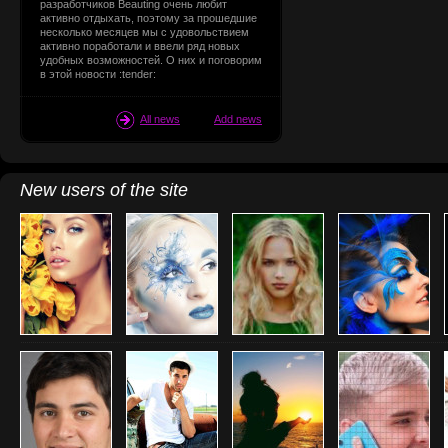
разработчиков Beauting очень любит
активно отдыхать, поэтому за прошедшие
несколько месяцев мы с удовольствием
активно поработали и ввели ряд новых
удобных возможностей. О них и поговорим
в этой новости :tender:
All news
Add news
New users of the site