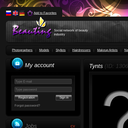
Add to Favorites
Social network of beauty
industry
Photographers
Models
Stylists
Hairdressers
Makeup Artists
Na
My account
Tynts
(ID: 130
Registration
Forgot password?
Jobs
CV