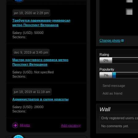
jan 18, 2020 at 2:28 pm
Требуется парикмахер-универсал
метро Проспект Ветеранов
Salary (USD): 50000
Sections:
Change photo
dec 9, 2019 at 3:45 pm
Rating
Мастер ногтевого сервиса метро
0%
Проспект Ветеранов
Popularity
Salary (USD): Not specified
7%
Sections:
Send message
jun 18, 2019 at 11:19 am
Add as friend
Администратор в салон красоты
Salary (USD): 28000
Wall
Sections:
Only registered users 
All jobs
Add vacancy
No comments yet.