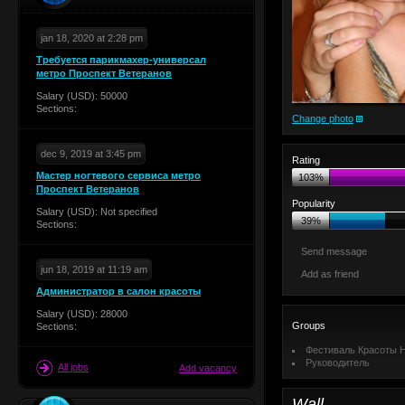
jan 18, 2020 at 2:28 pm
Требуется парикмахер-универсал
метро Проспект Ветеранов
Salary (USD): 50000
Sections:
Change photo
dec 9, 2019 at 3:45 pm
Rating
Мастер ногтевого сервиса метро
103%
Проспект Ветеранов
Popularity
Salary (USD): Not specified
39%
Sections:
Send message
jun 18, 2019 at 11:19 am
Add as friend
Администратор в салон красоты
Salary (USD): 28000
Groups
Sections:
Фестиваль Красоты Н
Руководитель
All jobs
Add vacancy
Wall