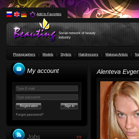
Add to Favorites
Social network of beauty
industry
Photographers
Models
Stylists
Hairdressers
Makeup Artists
Na
My account
Alenteva Evge
Registration
Forgot password?
Jobs
CV