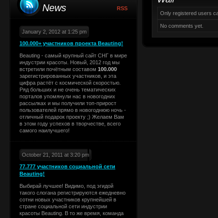
News
RSS
Only registered users 
No comments yet.
January 2, 2012 at 1:25 pm
100.000+ участников проекта Beauting!
Beauting - самый крупный сайт СНГ в мире
индустрии красоты. Новый, 2012 год мы
встретили почётным составом
100.000
зарегистрированных участников, и эта
цифра растёт с космической скоростью.
Ряд больших и не очень тематических
порталов упомянули нас в новогодних
рассылках и мы получили топ-прирост
пользователей прямо в новогоднюю ночь -
отличный подарок проекту ;) Желаем Вам
в этом году успехов в творчестве, всего
самого наилучшего!
October 21, 2011 at 3:20 pm
77.777 участников социальной сети
Beauting!
Выбирай лучшее! Видимо, под эгидой
такого слогана регистрируются ежедневно
сотни новых участников крупнейшей в
стране социальной сети индустрии
красоты Beauting. В то же время, команда