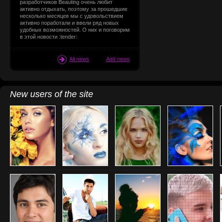
разработчиков Beauting очень любит
активно отдыхать, поэтому за прошедшие
несколько месяцев мы с удовольствием
активно поработали и ввели ряд новых
удобных возможностей. О них и поговорим
в этой новости :tender:
All news
Add news
New users of the site