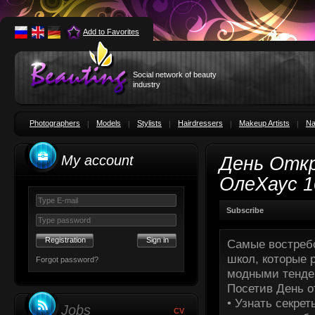
Add to Favorites
Social network of beauty
industry
Photographers
Models
Stylists
Hairdressers
Makeup Artists
Na
My account
День Отк
ОлеХаус 10
Subscribe
Registration
Самые востребо
школ, которые
Forgot password?
модными тенден
Посетив День о
• Узнать секре
Jobs
CV