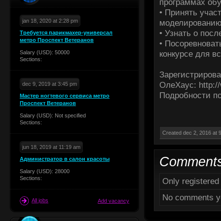
программах об
• Принять учас
jan 18, 2020 at 2:28 pm
моделированию
• Узнать о пос
Требуется парикмахер-универсал
метро Проспект Ветеранов
• Посоревноват
конкурсе для в
Salary (USD): 50000
Sections:
Зарегистрирова
ОлеХаус: http:/
dec 9, 2019 at 3:45 pm
Подробности по
Мастер ногтевого сервиса метро
Проспект Ветеранов
Salary (USD): Not specified
Sections:
Created dec 2, 2016 at 
jun 18, 2019 at 11:19 am
Comment
Администратор в салон красоты
Salary (USD): 28000
Sections:
Only registere
No comments y
All jobs
Add vacancy