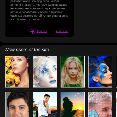
разработчиков Beauting очень любит
активно отдыхать, поэтому за прошедшие
несколько месяцев мы с удовольствием
активно поработали и ввели ряд новых
удобных возможностей. О них и поговорим
в этой новости :tender:
All news
Add news
New users of the site