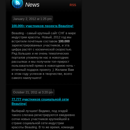
News
RSS
January 2, 2012 at 1:25 pm
100.000+ участников проекта Beauting!
Beauting - самый крупный сайт СНГ в мире
индустрии красоты. Новый, 2012 год мы
встретили почётным составом
100.000
зарегистрированных участников, и эта
цифра растёт с космической скоростью.
Ряд больших и не очень тематических
порталов упомянули нас в новогодних
рассылках и мы получили топ-прирост
пользователей прямо в новогоднюю ночь -
отличный подарок проекту ;) Желаем Вам
в этом году успехов в творчестве, всего
самого наилучшего!
October 21, 2011 at 3:20 pm
77.777 участников социальной сети
Beauting!
Выбирай лучшее! Видимо, под эгидой
такого слогана регистрируются ежедневно
сотни новых участников крупнейшей в
стране социальной сети индустрии
красоты Beauting. В то же время, команда