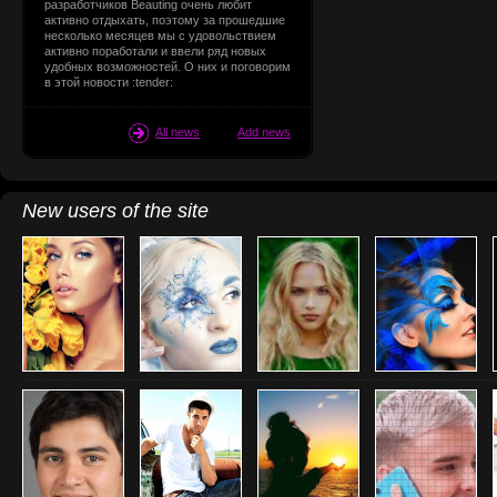
разработчиков Beauting очень любит
активно отдыхать, поэтому за прошедшие
несколько месяцев мы с удовольствием
активно поработали и ввели ряд новых
удобных возможностей. О них и поговорим
в этой новости :tender:
All news
Add news
New users of the site