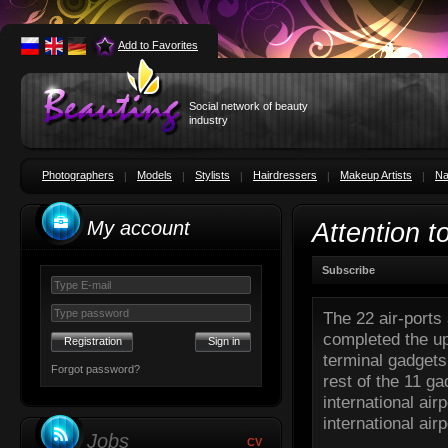
Add to Favorites
Social network of beauty
industry
Photographers
Models
Stylists
Hairdressers
Makeup Artists
Na
My account
Attention to
Subscribe
The 22 air-ports
completed the upg
Registration
terminal gadgets 
Forgot password?
rest of the 11 g
international air
international air
Jobs
CV