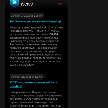
News
RSS
January 2, 2012 at 1:25 pm
100.000+ участников проекта Beauting!
Beauting - самый крупный сайт СНГ в мире
индустрии красоты. Новый, 2012 год мы
встретили почётным составом
100.000
зарегистрированных участников, и эта
цифра растёт с космической скоростью.
Ряд больших и не очень тематических
порталов упомянули нас в новогодних
рассылках и мы получили топ-прирост
пользователей прямо в новогоднюю ночь -
отличный подарок проекту ;) Желаем Вам
в этом году успехов в творчестве, всего
самого наилучшего!
October 21, 2011 at 3:20 pm
77.777 участников социальной сети
Beauting!
Выбирай лучшее! Видимо, под эгидой
такого слогана регистрируются ежедневно
сотни новых участников крупнейшей в
стране социальной сети индустрии
красоты Beauting. В то же время, команда