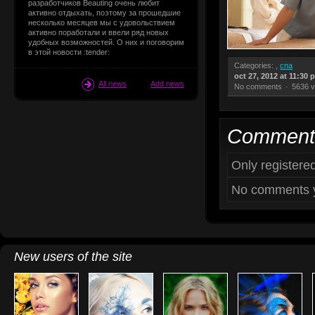
разработчиков Beauting очень любит
активно отдыхать, поэтому за прошедшие
несколько месяцев мы с удовольствием
активно поработали и ввели ряд новых
удобных возможностей. О них и поговорим
в этой новости :tender:
Categories: ,
спа
oct 27, 2012 at 11:30 
All news
Add news
No comments
5636 v
Comment
Only register
No comments y
New users of the site