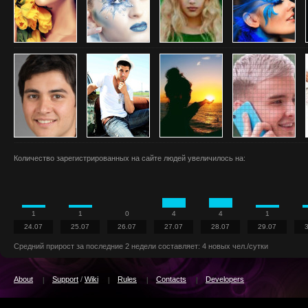
Количество зарегистрированных на сайте людей увеличилось на:
1
1
0
4
4
1
24.07
25.07
26.07
27.07
28.07
29.07
Средний прирост за последние 2 недели составляет: 4 новых чел./сутки
About
Support
/
Wiki
Rules
Contacts
Developers