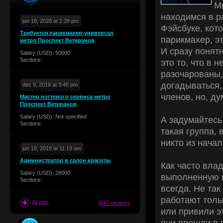
М
находимся в р
jan 18, 2020 at 2:28 pm
Фэйсбуке, кот
Требуется парикмахер-универсал
парикмахер, эт
метро Проспект Ветеранов
И сразу понятн
Salary (USD): 50000
Sections:
это то, что в 
разочарованы, 
догадываться,
dec 9, 2019 at 3:45 pm
членов, но, ду
Мастер ногтевого сервиса метро
Проспект Ветеранов
Salary (USD): Not specified
А задумайтесь
Sections:
такая группа, 
никто из начал
jun 18, 2019 at 11:19 am
Администратор в салон красоты
Как часто вла
Salary (USD): 28000
выполненную н
Sections:
всегда. Не та
работают тольк
All jobs
Add vacancy
или привили э
они прошли в в