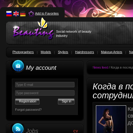
Add to Favorites
Social network of beauty
industry
Photographers
Models
Stylists
Hairdressers
Makeup Artists
Na
My account
News feed
/ Когда в после
Когда в п
сотрудни
Registration
К
Forgot password?
с
до
Jobs
CV