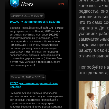
News
RSS
конечно, такое
редкость), он
исключительно
January 2, 2012 at 1:25 pm
что-то само-с
100.000+ участников проекта Beauting!
зарплату. Да, 
Beauting - самый крупный сайт СНГ в мире
индустрии красоты. Новый, 2012 год мы
условиях рабо
встретили почётным составом
100.000
зарегистрированных участников, и эта
замечательные
цифра растёт с космической скоростью.
когда им прих
Ряд больших и не очень тематических
порталов упомянули нас в новогодних
работу в свой
рассылках и мы получили топ-прирост
отлично выпо
пользователей прямо в новогоднюю ночь -
отличный подарок проекту ;) Желаем Вам
в этом году успехов в творчестве, всего
самого наилучшего!
Попробуйте на
что сделали де
October 21, 2011 at 3:20 pm
77.777 участников социальной сети
Beauting!
Выбирай лучшее! Видимо, под эгидой
такого слогана регистрируются ежедневно
сотни новых участников крупнейшей в
стране социальной сети индустрии
красоты Beauting. В то же время, команда