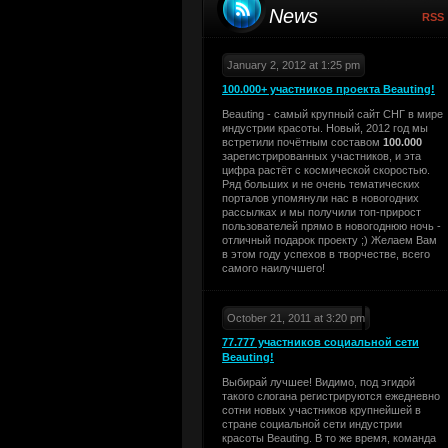
News
RSS
January 2, 2012 at 1:25 pm
100.000+ участников проекта Beauting!
Beauting - самый крупный сайт СНГ в мире
индустрии красоты. Новый, 2012 год мы
встретили почётным составом
100.000
зарегистрированных участников, и эта
цифра растёт с космической скоростью.
Ряд больших и не очень тематических
порталов упомянули нас в новогодних
рассылках и мы получили топ-прирост
пользователей прямо в новогоднюю ночь -
отличный подарок проекту ;) Желаем Вам
в этом году успехов в творчестве, всего
самого наилучшего!
October 21, 2011 at 3:20 pm
77.777 участников социальной сети
Beauting!
Выбирай лучшее! Видимо, под эгидой
такого слогана регистрируются ежедневно
сотни новых участников крупнейшей в
стране социальной сети индустрии
красоты Beauting. В то же время, команда