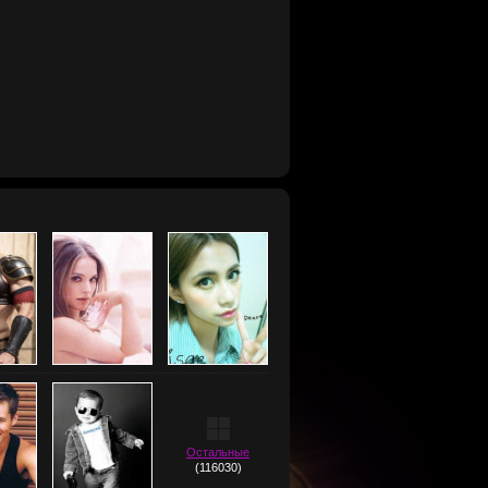
Остальные
(116030)