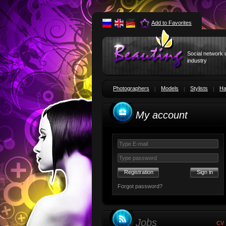
Add to Favorites
Social network 
industry
Photographers
Models
Stylists
Ha
My account
Registration
Forgot password?
Jobs
CV