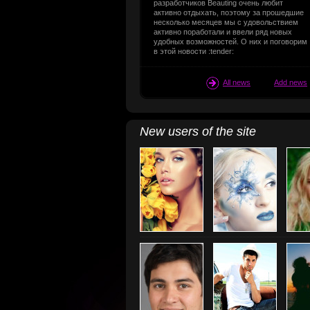
разработчиков Beauting очень любит
активно отдыхать, поэтому за прошедшие
несколько месяцев мы с удовольствием
активно поработали и ввели ряд новых
удобных возможностей. О них и поговорим
в этой новости :tender:
All news
Add news
New users of the site