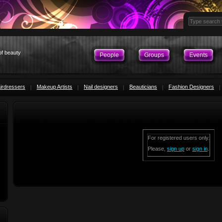
of beauty
People
Groups
Events
irdressers
Makeup Artists
Nail designers
Beauticians
Fashion Designers
For registered users only.
Please,
sign up
or
sign in
.