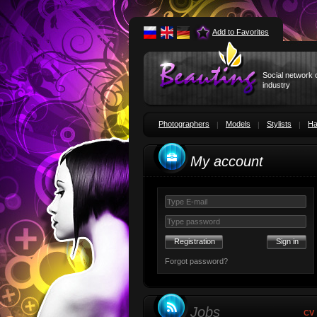
Add to Favorites
Social network 
industry
Photographers
Models
Stylists
Ha
My account
Registration
Forgot password?
Jobs
CV