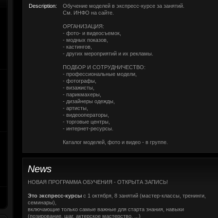
Description:
Обучение моделей в экспресс-курсе за занятий.
См. ИНФО на сайте.
ОРГАНИЗАЦИЯ:
- фото- и видеосъемок,
- модных показов,
- кастингов,
- других мероприятий и их рекламы.
ПОДБОР И СОТРУДНИЧЕСТВО:
- профессиональные модели,
- фотографы,
- визажисты,
- парикмахеры,
- дизайнеры одежды,
- артисты,
- видеооператоры,
- торговые центры,
- интернет-ресурсы.
Каталог моделей, фото и видео - в группе.
News
НОВАЯ ПРОГРАММА ОБУЧЕНИЯ - ОТКРЫТА ЗАПИСЬ!
Это экспресс-курсы
с 1 октября, 8 занятий (мастер-классы, тренинги,
семинары),
включающие только самые важные для старта знания, навыки
(позирование, шаг, актерское мастерство, ...)