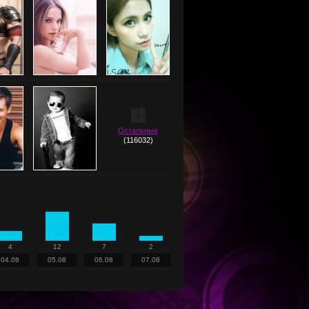
Остальные
(116032)
4
12
7
2
04.08
05.08
06.08
07.08