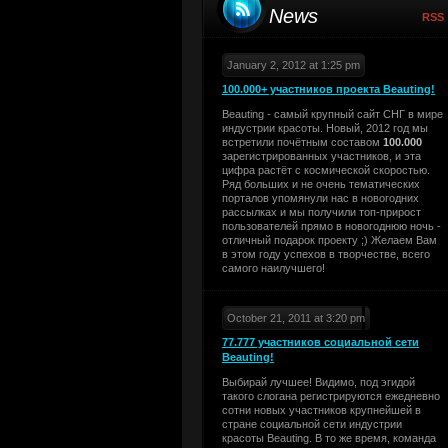
News
RSS
January 2, 2012 at 1:25 pm
100.000+ участников проекта Beauting!
Beauting - самый крупный сайт СНГ в мире
индустрии красоты. Новый, 2012 год мы
встретили почётным составом
100.000
зарегистрированных участников, и эта
цифра растёт с космической скоростью.
Ряд больших и не очень тематических
порталов упомянули нас в новогодних
рассылках и мы получили топ-прирост
пользователей прямо в новогоднюю ночь -
отличный подарок проекту ;) Желаем Вам
в этом году успехов в творчестве, всего
самого наилучшего!
October 21, 2011 at 3:20 pm
77.777 участников социальной сети
Beauting!
Выбирай лучшее! Видимо, под эгидой
такого слогана регистрируются ежедневно
сотни новых участников крупнейшей в
стране социальной сети индустрии
красоты Beauting. В то же время, команда