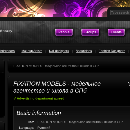
of beauty
People
Groups
Events
irdressers
Makeup Artists
Nail designers
Beauticians
Fashion Designers
FIXATION MODELS - модельное агентство и школа в СПб
FIXATION MODELS - модельное
агентство и школа в СПб
Advertising department agreed
Basic information
Title:
FIXATION MODELS - модельное агентство и школа в СПб
Language:
Русский