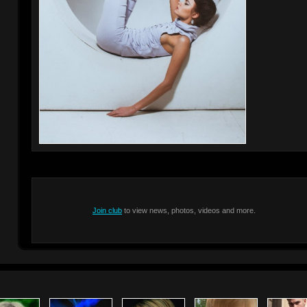
Join club
to view news, photos, videos and more.