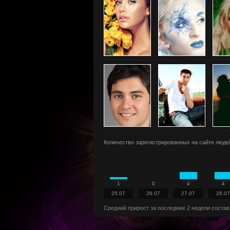
Количество зарегистрированных на сайте люде
1
0
4
4
25.07
26.07
27.07
28.07
Средний прирост за последние 2 недели составл