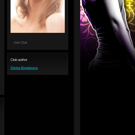
Join Club
Club author
Darina Bogdanova