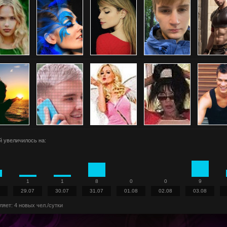
й увеличилось на:
1
1
8
0
0
9
29.07
30.07
31.07
01.08
02.08
03.08
яет: 4 новых чел./сутки