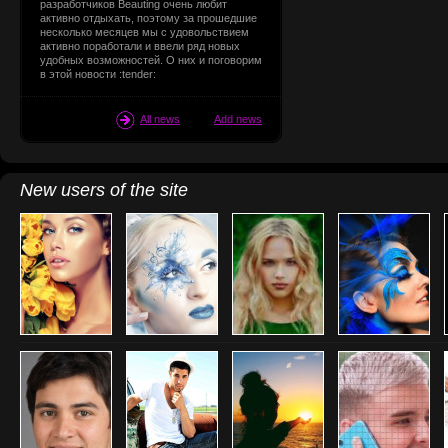
разработчиков Beauting очень любит
активно отдыхать, поэтому за прошедшие
несколько месяцев мы с удовольствием
активно поработали и ввели ряд новых
удобных возможностей. О них и поговорим
в этой новости :tender:
All news
Add news
New users of the site