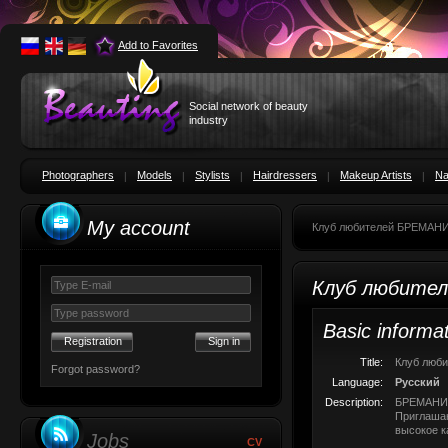
Add to Favorites
Social network of beauty
industry
Photographers
Models
Stylists
Hairdressers
Makeup Artists
Na
My account
Клуб любителей БРЕМАН
Клуб любите
Basic informa
Registration
Title:
Клуб люб
Forgot password?
Language:
Русский
Description:
БРЕМАНИ -
Приглашаю
высокое к
Jobs
CV