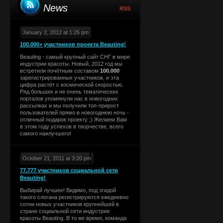
News
RSS
January 2, 2012 at 1:25 pm
100.000+ участников проекта Beauting!
Beauting - самый крупный сайт СНГ в мире
индустрии красоты. Новый, 2012 год мы
встретили почётным составом
100.000
зарегистрированных участников, и эта
цифра растёт с космической скоростью.
Ряд больших и не очень тематических
порталов упомянули нас в новогодних
рассылках и мы получили топ-прирост
пользователей прямо в новогоднюю ночь -
отличный подарок проекту ;) Желаем Вам
в этом году успехов в творчестве, всего
самого наилучшего!
October 21, 2011 at 3:20 pm
77.777 участников социальной сети
Beauting!
Выбирай лучшее! Видимо, под эгидой
такого слогана регистрируются ежедневно
сотни новых участников крупнейшей в
стране социальной сети индустрии
красоты Beauting. В то же время, команда